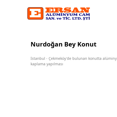
Nurdoğan Bey Konut
İstanbul - Çekmeköy'de bulunan konutta alümin
kaplama yapılması